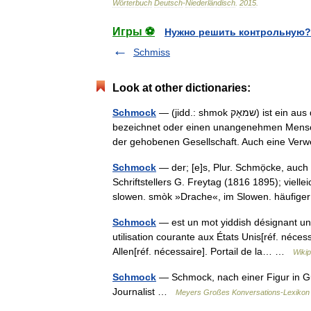
Wörterbuch
Deutsch
-
Niederländisch
.
2015
.
Игры ⚽
Нужно решить контрольную?
Schmiss
Look at other dictionaries:
Schmock
— (jidd.: shmok ‏שמאָק‎) ist ein aus dem Jiddischen stammendes Wort, das entweder einen Tölpel
bezeichnet oder einen unangenehmen Mensch
der gehobenen Gesellschaft. Auch eine V
Schmock
— der; [e]s, Plur. Schmọ̈cke, auch 
Schriftstellers G. Freytag (1816 1895); viel
slowen. smòk »Drache«, im Slowen. häufi
Schmock
— est un mot yiddish désignant une
utilisation courante aux États Unis[réf. néces
Allen[réf. nécessaire]. Portail de la… …
Wikip
Schmock
— Schmock, nach einer Figur in Gus
Journalist …
Meyers Großes Konversations-Lexikon