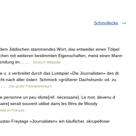
Schmollecke
en mit weiteren bestimmten Eigenschaften, meist einen Mann
erwendung im… …
Deutsch Wikipedia
e u. s verbreitet durch das Lustspiel »Die Journalisten« des dt.
leicht nach älter österr. Schmock »größerer Dachshund« od. zu
ger …
Das große Fremdwörterbuch
 personne un peu idiote[réf. nécessaire]. Le mot, devenu d
saire] serait souvent utilisé dans les films de Woody
édia en Français
tav Freytags »Journalisten« ein käuflicher, skrupelloser