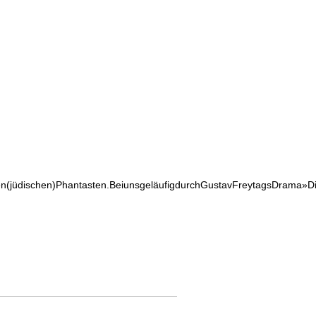
en(jüdischen)Phantasten.BeiunsgeläufigdurchGustavFreytagsDrama»Di