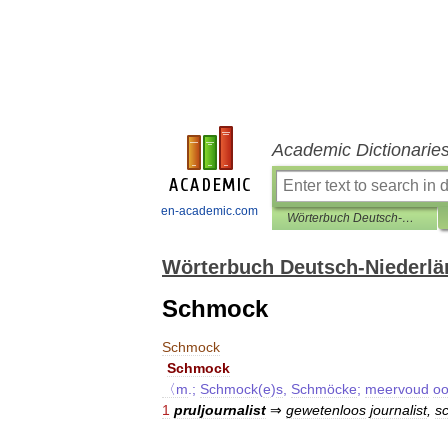
Academic Dictionarie
en-academic.com
Wörterbuch Deutsch-Niederländisch
Wörterbuch Deutsch-Niederlä
Schmock
Schmock
Schmock
〈m
.;
Schmock
(
e
)
s
,
Schmöcke
;
meervoud
o
1
pruljournalist
⇒
gewetenloos
journalist
,
sc