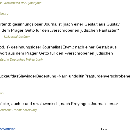
as Wörterbuch der Synonyme
tionary
tend〉 gesinnungsloser Journalist [nach einer Gestalt aus Gustav
aus dem Prager Getto für den „verschrobenen jüdischen Fantasten“
 …
Universal-Lexikon
od. s〉 gesinnungsloser Journalist [Etym.: nach einer Gestalt aus
ltwort aus dem Prager Getto für den »verschrobenen jüdischen
alische Deutsches Wörterbuch
rückaufdasSlawinderBedeutung»Narr«undgiltinPragfürdenverschroben
kon
möcke, auch e und s <slowenisch; nach Freytags »Journalisten«>
deutsche Rechtschreibung
Advertising