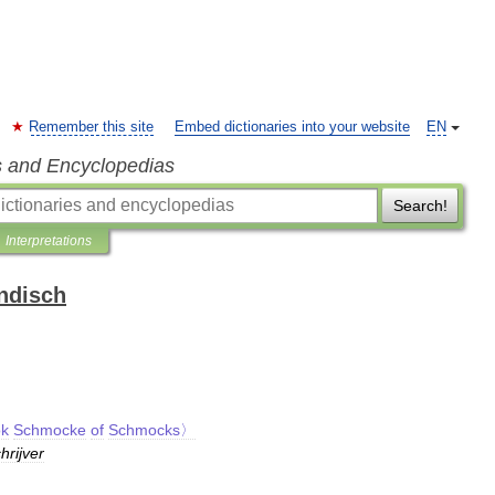
Remember this site
Embed dictionaries into your website
EN
s and Encyclopedias
Search!
Interpretations
ndisch
ok
Schmocke
of
Schmocks〉
hrijver