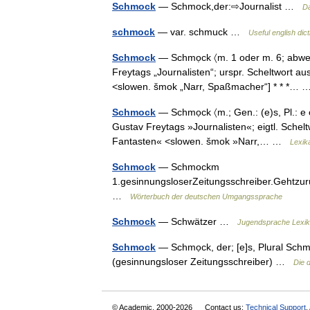
Schmock
— Schmock,der:⇨Journalist …
D
schmock
— var. schmuck …
Useful english dic
Schmock
— Schmọck 〈m. 1 oder m. 6; abwer
Freytags „Journalisten“; urspr. Scheltwort 
<slowen. šmok „Narr, Spaßmacher“] * * *…
Schmock
— Schmọck 〈m.; Gen.: (e)s, Pl.: e 
Gustav Freytags »Journalisten«; eigtl. Sche
Fantasten« <slowen. šmok »Narr,… …
Lexik
Schmock
— Schmockm
1.gesinnungsloserZeitungsschreiber.Gehtzu
…
Wörterbuch der deutschen Umgangssprache
Schmock
— Schwätzer …
Jugendsprache Lexi
Schmock
— Schmọck, der; [e]s, Plural Sch
(gesinnungsloser Zeitungsschreiber) …
Die 
© Academic, 2000-2026
Contact us:
Technical Support
,